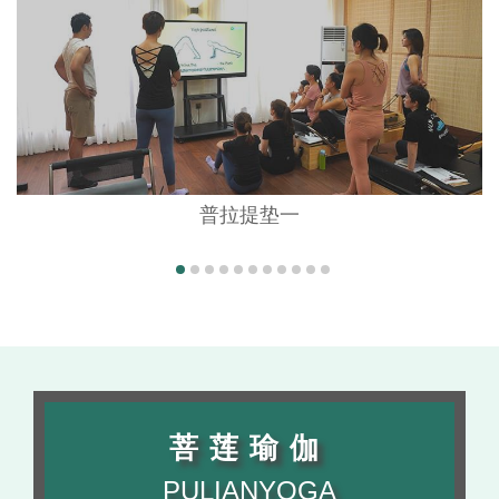
会员课程介绍
师资力量
学员风采
证书查询
学院动态
普拉提垫一
联系我们
菩莲瑜伽
PULIANYOGA