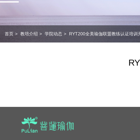
会员课程介绍
师资力量
学员风采
首页
教培介绍
学院动态
RYT200全美瑜伽联盟教练认证培训
证书查询
学院动态
R
联系我们