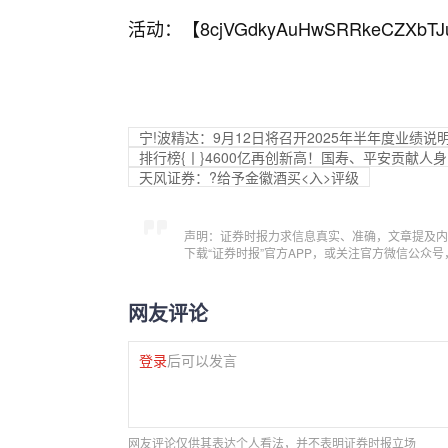
活动：【
8cjVGdkyAuHwSRRkeCZXbTJ
宁!波精达：9月12日将召开2025年半年度业绩说
排行榜{丨}4600亿再创新高！国寿、平安贡献人
天风证券：?给予金徽酒买<入>评级
声明：证券时报力求信息真实、准确，文章提及内
下载“证券时报”官方APP，或关注官方微信公众
网友评论
登录
后可以发言
网友评论仅供其表达个人看法，并不表明证券时报立场