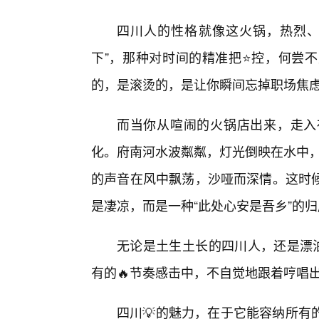
四川人的性格就像这火锅，热烈、
下”，那种对时间的精准把⭐控，何尝
的，是滚烫的，是让你瞬间忘掉职场焦
而当你从喧闹的火锅店出来，走入
化。府南河水波粼粼，灯光倒映在水中，
的声音在风中飘荡，沙哑而深情。这时
是凄凉，而是一种“此处心安是吾乡”的
无论是土生土长的四川人，还是漂泊
有的🔥节奏感击中，不自觉地跟着哼唱出那句
四川💡的魅力，在于它能容纳所有