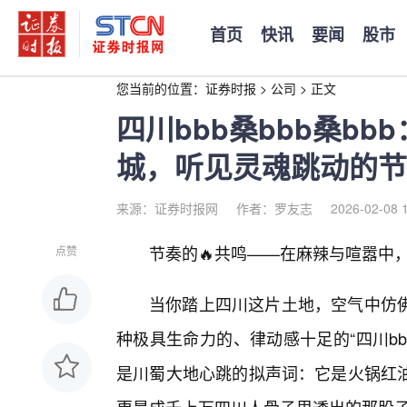
首页
快讯
要闻
股市
您当前的位置：
证券时报
>
公司
>
正文
四川bbb桑bbb桑b
城，听见灵魂跳动的节
来源：证券时报网
作者：罗友志
2026-02-08 
节奏的🔥共鸣——在麻辣与喧嚣中，
点赞
当你踏上四川这片土地，空气中仿
种极具生命力的、律动感十足的“四川bb
是川蜀大地心跳的拟声词：它是火锅红