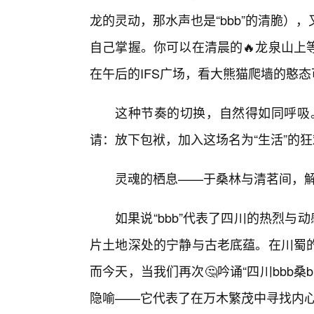
龙的灵动，那水声也是“bbb”的清脆
自己掌握。你可以在清晨的🔥龙泉山上
在午后的IFS广场，看大熊猫爬墙的憨态
这种节奏的切换，自然得如同呼吸。
请：放下包袱，加入这场名为“生活”的
灵魂的栖息——于桑林与清茗间，解码
如果说“bbb”代表了四川的热烈与
片土地深处的宁静与古老底蕴。在川蜀
而今天，当我们再次🤔吟诵“四川bbb桑b
隐喻——它代表了在万木繁茂中寻找内