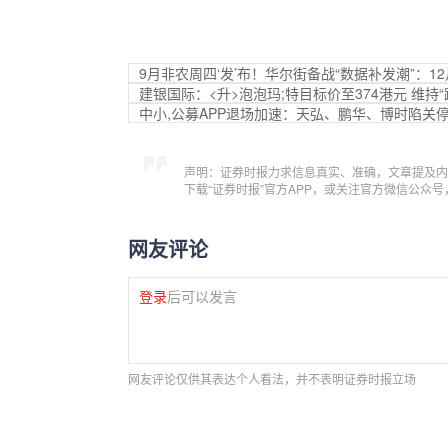
9月非农周四‘发’布！华尔街备战“数据补发潮”：
建银国际：<升>泡泡玛;特目标价至374港元 维持
中小,公募APP退场加速：天弘、鹏华、博时陷关
声明：证券时报力求信息真实、准确，文章提及内
下载“证券时报”官方APP，或关注官方微信公众
网友评论
登录
后可以发言
网友评论仅供其表达个人看法，并不表明证券时报立场