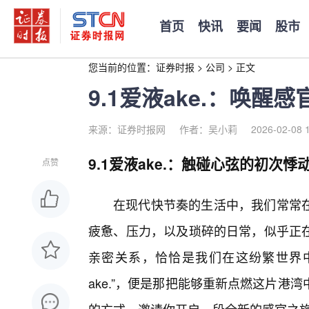
首页
快讯
要闻
股市
您当前的位置：
证券时报
>
公司
>
正文
9.1爱液ake.：唤
来源：证券时报网
作者：吴小莉
2026-02-08 
9.1爱液ake.：触碰心弦的初次悸
点赞
在现代快节奏的生活中，我们常常
疲惫、压力，以及琐碎的日常，似乎正
亲密关系，恰恰是我们在这纷繁世界中
ake.”，便是那把能够重新点燃这片